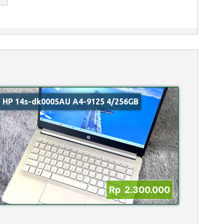
HP 14s-dk0005AU A4-9125 4/256GB
Rp 2.300.000