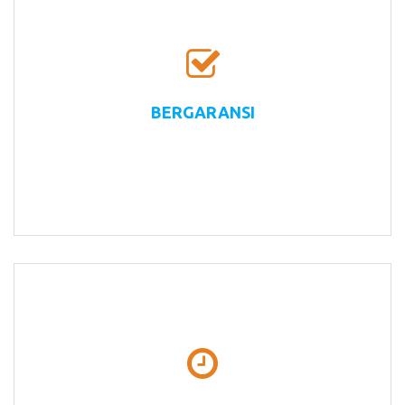
BERGARANSI
Semua layanan servis disertai garansi selama 30
hari