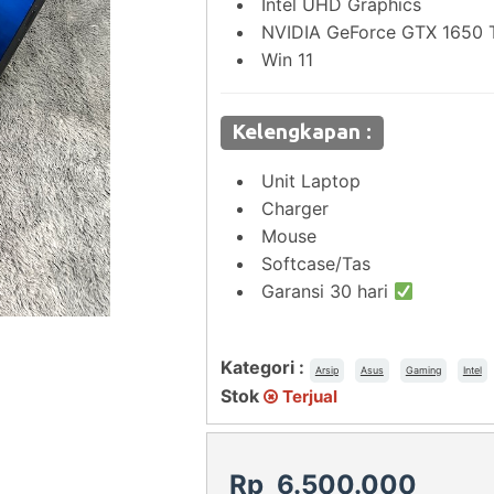
Intel UHD Graphics
NVIDIA GeForce GTX 1650 T
Win 11
Kelengkapan :
Unit Laptop
Charger
Mouse
Softcase/Tas
Garansi 30 hari
Kategori :
Arsip
Asus
Gaming
Intel
Stok
Terjual
Rp 6.500.000