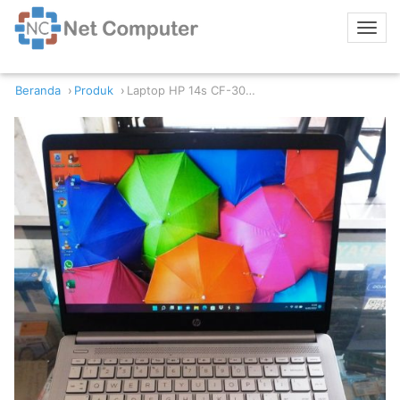
Beranda
Produk
Laptop HP 14s CF-3076TU Intel Core i3-10051G 4GB RAM 256GB SSD