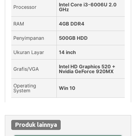
Intel Core i3-6006U 2.0
Processor
GHz
RAM
4GB DDR4
Penyimpanan
500GB HDD
Ukuran Layar
14 inch
Intel HD Graphics 520 +
Grafis/VGA
Nvidia GeForce 920MX
Operating
Win 10
System
Produk lainnya