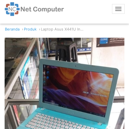
Beranda
Produk
Laptop Asus X441U Intel Core i3-6006U 4GB RAM 500GB HDD Intel HD Nvidia GeForce 920MX