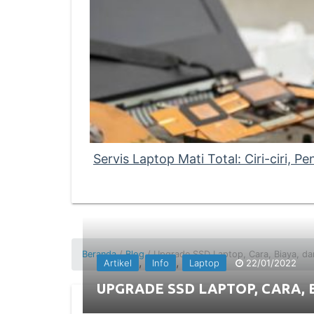
Servis Laptop Mati Total: Ciri-ciri, P
Beranda
/
Blog
/ Upgrade SSD Laptop, Cara, Biaya, dan
,
,
Artikel
Info
Laptop
22/01/2022
UPGRADE SSD LAPTOP, CARA, B