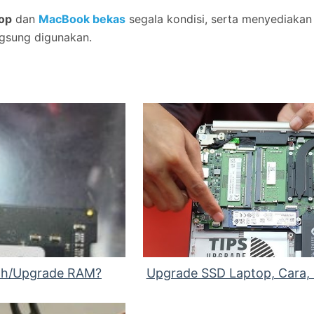
top
dan
MacBook bekas
segala kondisi, serta menyediaka
gsung digunakan.
ah/Upgrade RAM?
Upgrade SSD Laptop, Cara, B