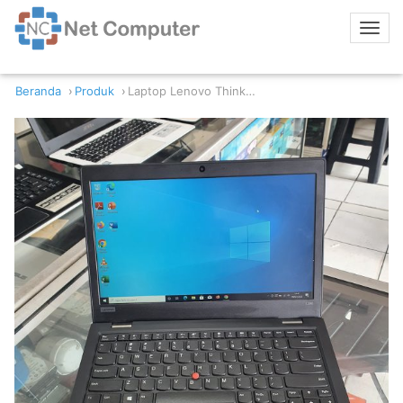
Beranda
Produk
Laptop Lenovo ThinkPad L390 Intel Core i5-8365U 8GB RAM 256GB SSD