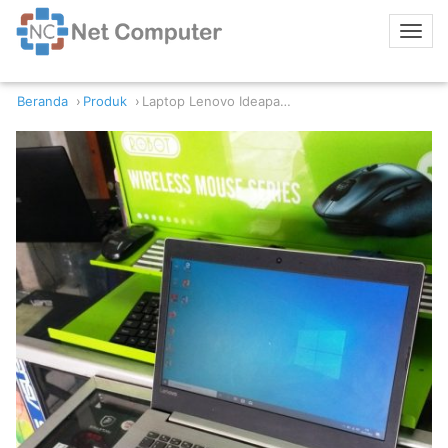
Beranda
Produk
Laptop Lenovo Ideapad 320-14AST AMD A9-9420 8GB RAM 128GB SSD 1TB HDD Radeon R5