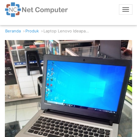
Beranda
Produk
Laptop Lenovo Ideapad 300-14IBR Intel Celeron N3160 4GB RAM 500GB HDD