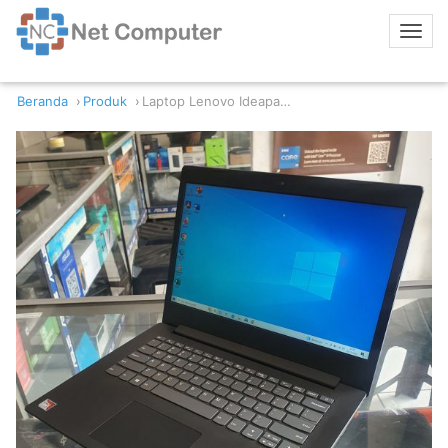
Beranda
Produk
Laptop Lenovo Ideapad 130-14AST AMD A4-9125 4GB 256 SSD