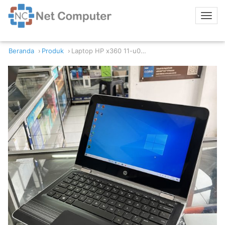
Beranda
Produk
Laptop HP x360 11-u061TU Intel N3710 4/128GB Touchscreen