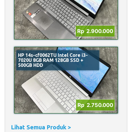
Rp 2.900.000
HP 14s-cf0062TU Intel Core i3-
7020U 8GB RAM 128GB SSD +
500GB HDD
Rp 2.750.000
Lihat Semua Produk >