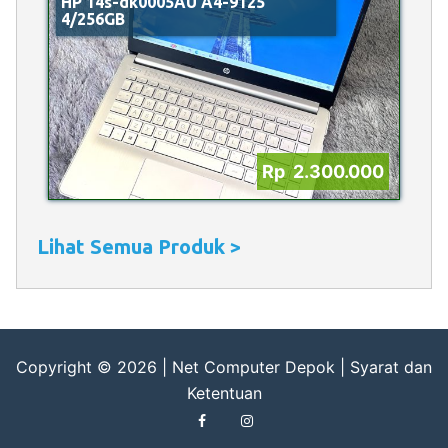
HP 14s-dk0005AU A4-9125
4/256GB
Rp 2.300.000
Lihat Semua Produk >
Copyright © 2026 |
Net Computer Depok
|
Syarat dan
Ketentuan