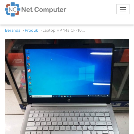
Beranda
Produk
Laptop HP 14s CF-1046TU Intel Celeron N4205U 4GB 256GB SSD