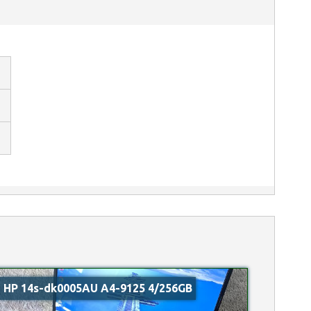
HP 14s-dk0005AU A4-9125 4/256GB