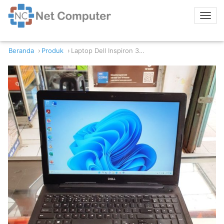
Beranda
Produk
Laptop Dell Inspiron 3593 Intel Core i7-1065G7 8GB RAM 512GB SSD Nvidia GeForce MX230