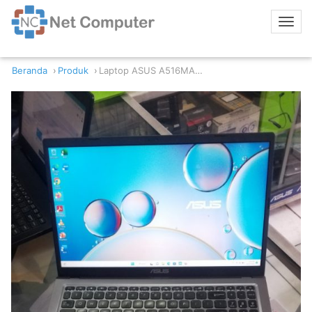
Beranda
Produk
Laptop ASUS A516MA Intel Celeron N4020 4GB RAM 256GB SSD NVME