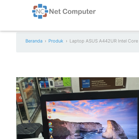
Beranda
Produk
Laptop ASUS A442UR Intel Cor