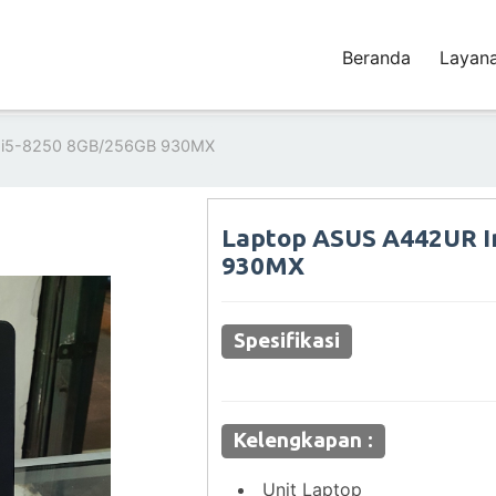
Beranda
Layan
e i5-8250 8GB/256GB 930MX
Laptop ASUS A442UR In
930MX
Spesifikasi
Kelengkapan :
Unit Laptop