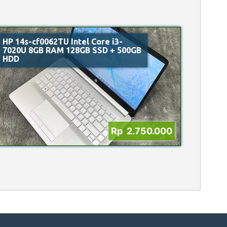
HP 14s-cf0062TU Intel Core i3-
7020U 8GB RAM 128GB SSD + 500GB
HDD
Rp 2.750.000