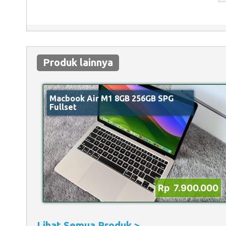
Produk lainnya
Macbook Air M1 8GB 256GB SPG
Fullset
Rp 7.900.000
Lihat Semua Produk >