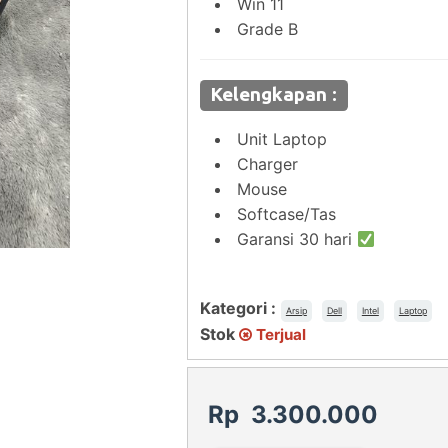
Win 11
Grade B
Kelengkapan :
Unit Laptop
Charger
Mouse
Softcase/Tas
Garansi 30 hari
Kategori :
Arsip
Dell
Intel
Laptop
Stok
Terjual
Rp 3.300.000