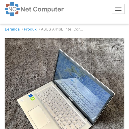
Beranda
Produk
ASUS A416E Intel Core i5-1135G7 8/256GB GeForce MX330