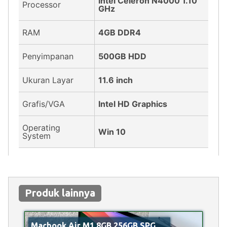
Intel Celeron N4000 1.10
Processor
GHz
RAM
4GB DDR4
Penyimpanan
500GB HDD
Ukuran Layar
11.6 inch
Grafis/VGA
Intel HD Graphics
Operating
Win 10
System
Produk lainnya
Macbook Air M1 8GB 256GB SPG