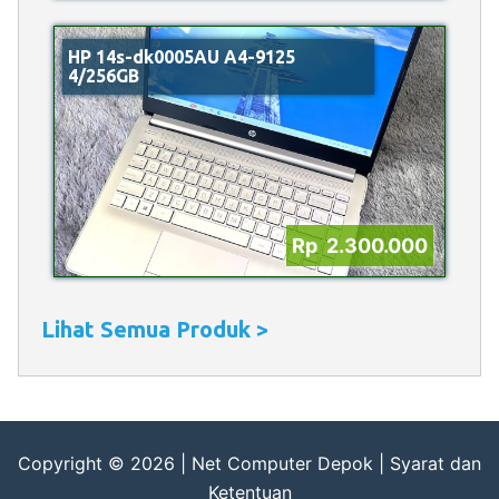
HP 14s-dk0005AU A4-9125
4/256GB
Rp 2.300.000
Lihat Semua Produk >
Copyright © 2026 |
Net Computer Depok
|
Syarat dan
Ketentuan