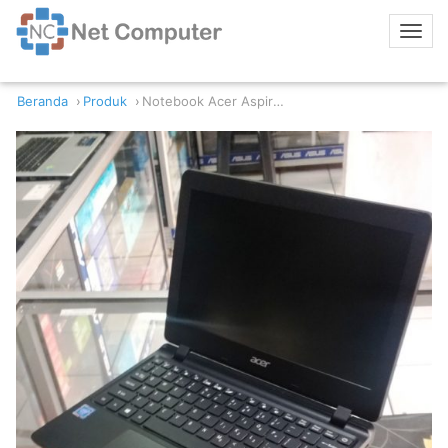
Beranda
Produk
Notebook Acer Aspire 3 A311-31-C3V4 Intel Celeron N4000 4GB RAM 500GB HDD