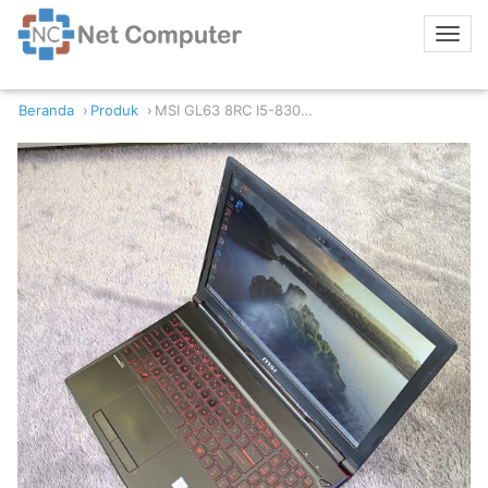
Beranda
Produk
MSI GL63 8RC I5-8300H 12GB/128 GTX 1050