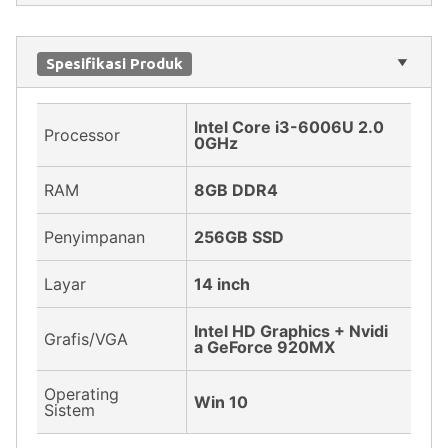
Spesifikasi Produk
Intel Core i3-6006U 2.0
Processor
0GHz
RAM
8GB DDR4
Penyimpanan
256GB SSD
Layar
14 inch
Intel HD Graphics + Nvidi
Grafis/VGA
a GeForce 920MX
Operating
Win 10
Sistem