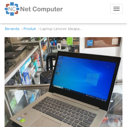
Beranda
Produk
Laptop Lenovo Ideapad 320 -14ISK Intel Core i3 8/256 920MX