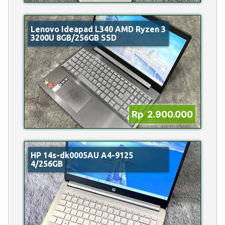
Lenovo Ideapad L340 AMD Ryzen 3
3200U 8GB/256GB SSD
Rp 2.900.000
HP 14s-dk0005AU A4-9125
4/256GB