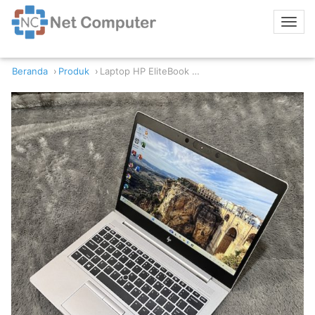
Beranda
Produk
Laptop HP EliteBook 830 G6 Intel Core i7-8565U 16/512