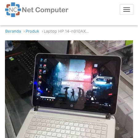
Beranda
Produk
Laptop HP 14-n010AX AMD A10-5745M 4GB RAM 500GB HDD