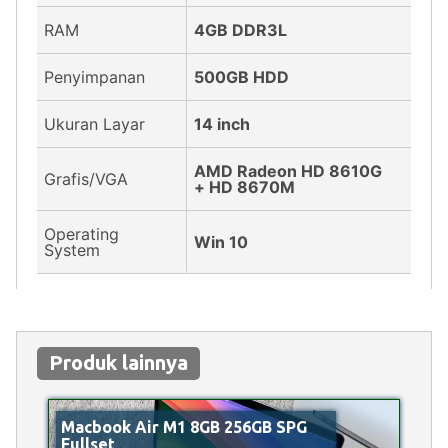
RAM
4GB DDR3L
Penyimpanan
500GB HDD
Ukuran Layar
14 inch
AMD Radeon HD 8610G
Grafis/VGA
+ HD 8670M
Operating
Win 10
System
Produk lainnya
Macbook Air M1 8GB 256GB SPG
Fullset