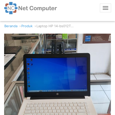
Beranda
Produk
Laptop HP 14-bs012TU Intel Core i3-6006U 8GB RAM 128GB SSD