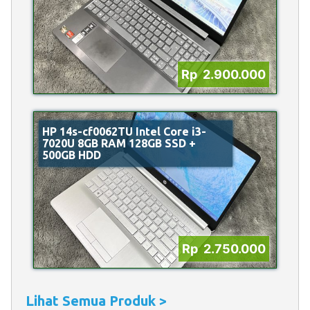
Rp 2.900.000
HP 14s-cf0062TU Intel Core i3-
7020U 8GB RAM 128GB SSD +
500GB HDD
Rp 2.750.000
Lihat Semua Produk >