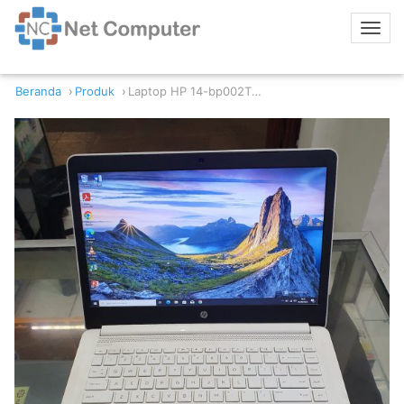
Beranda
Produk
Laptop HP 14-bp002TU Intel N3060 8/256GB