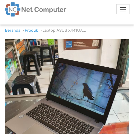
Beranda
Produk
Laptop ASUS X441UA Intel Core i3 Gen 7 4/256