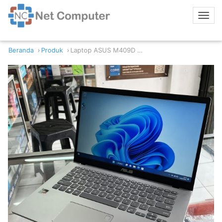
Beranda
Produk
Laptop ASUS M409D AMD Ryzen 3 3200U 8/256GB