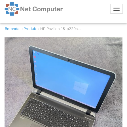
Beranda
Produk
HP Pavilion 15-p229ax AMD A10-5745M 8/256GB