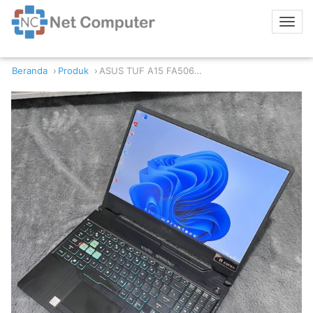
Beranda
Produk
ASUS TUF A15 FA506IC Ryzen 7 4800H 8/512 RTX 3050