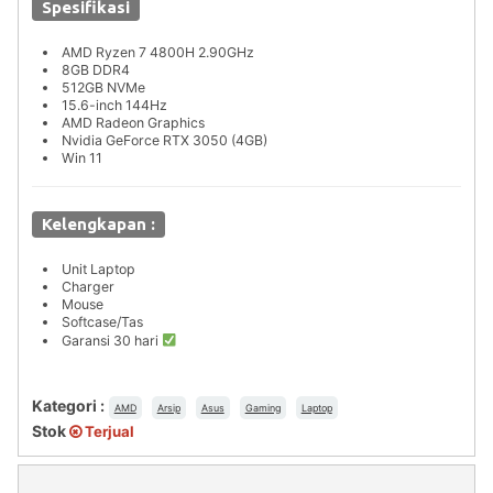
Spesifikasi
AMD Ryzen 7 4800H 2.90GHz
8GB DDR4
512GB NVMe
15.6-inch 144Hz
AMD Radeon Graphics
Nvidia GeForce RTX 3050 (4GB)
Win 11
Kelengkapan :
Unit Laptop
Charger
Mouse
Softcase/Tas
Garansi 30 hari
Kategori :
AMD
Arsip
Asus
Gaming
Laptop
Stok
Terjual