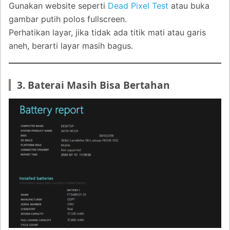
Gunakan website seperti
Dead Pixel Test
atau buka
gambar putih polos fullscreen.
Perhatikan layar, jika tidak ada titik mati atau garis
aneh, berarti layar masih bagus.
3. Baterai Masih Bisa Bertahan